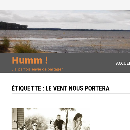
Passer
au
contenu
Humm !
ACCUEI
J'ai parfois envie de partager
ÉTIQUETTE :
LE VENT NOUS PORTERA