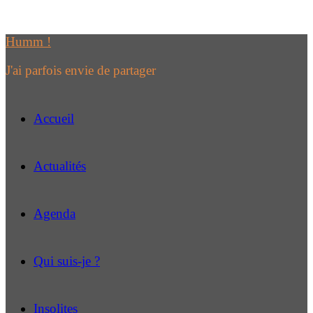
Passer
au
Humm !
contenu
J'ai parfois envie de partager
Accueil
Actualités
Agenda
Qui suis-je ?
Insolites