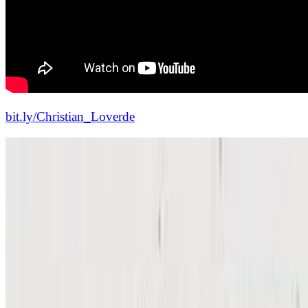
bit.ly/Christian_Loverde