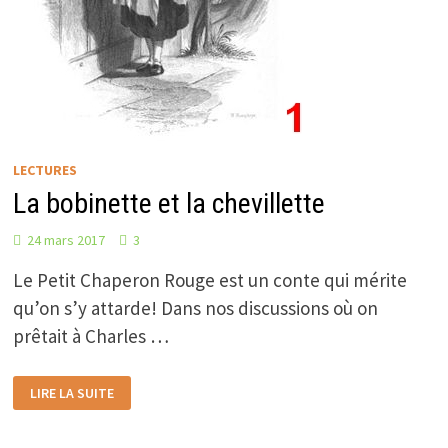
LECTURES
La bobinette et la chevillette
24 mars 2017
3
Le Petit Chaperon Rouge est un conte qui mérite
qu’on s’y attarde! Dans nos discussions où on
prêtait à Charles …
LA
LIRE LA SUITE
BOBINETTE
ET
LA
CHEVILLETTE