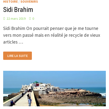
HISTOIRE
/
SOUVENIRS
Sidi Brahim
22 mars 2019
0
Sidi Brahim On pourrait penser que je me tourne
vers mon passé mais en réalité je recycle de vieux
articles …
SIDI
LIRE LA SUITE
BRAHIM