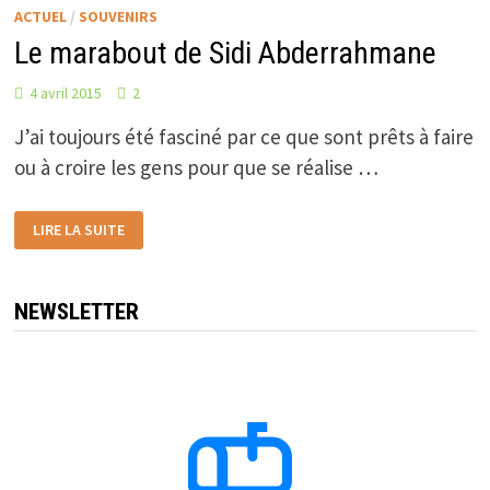
ACTUEL
/
SOUVENIRS
Le marabout de Sidi Abderrahmane
4 avril 2015
2
J’ai toujours été fasciné par ce que sont prêts à faire
ou à croire les gens pour que se réalise …
LE
LIRE LA SUITE
MARABOUT
DE
SIDI
ABDERRAHMANE
NEWSLETTER