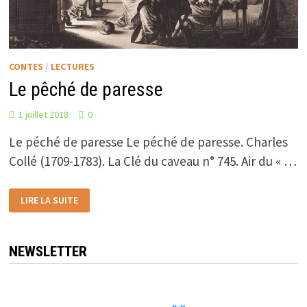
CONTES
/
LECTURES
Le pêché de paresse
1 juillet 2018
0
Le péché de paresse Le péché de paresse. Charles
Collé (1709-1783). La Clé du caveau n° 745. Air du « …
LE
LIRE LA SUITE
PÊCHÉ
DE
PARESSE
NEWSLETTER