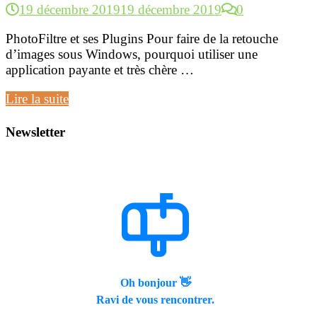
19 décembre 2019
19 décembre 2019
0
PhotoFiltre et ses Plugins Pour faire de la retouche
d’images sous Windows, pourquoi utiliser une
application payante et très chère …
PhotoFiltre
Lire la suite
et
ses
Newsletter
Plugins
Oh bonjour 👋
Ravi de vous rencontrer.