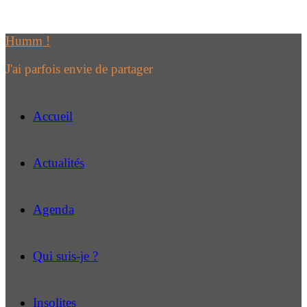
Passer
au
Humm !
contenu
J'ai parfois envie de partager
Accueil
Actualités
Agenda
Qui suis-je ?
Insolites