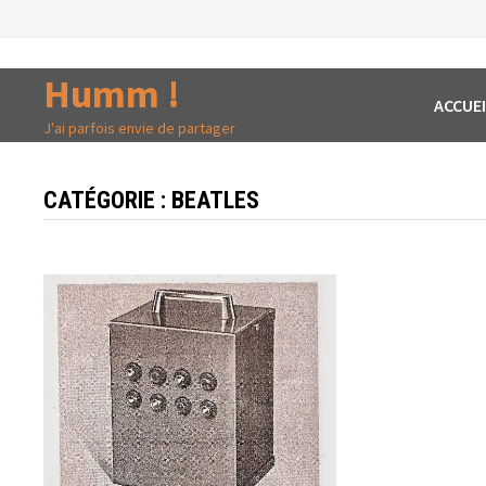
Passer
au
contenu
Humm !
ACCUEI
J'ai parfois envie de partager
CATÉGORIE :
BEATLES