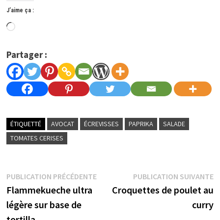
J’aime ça :
Chargement…
Partager :
ÉTIQUETTÉ
AVOCAT
ÉCREVISSES
PAPRIKA
SALADE
TOMATES CERISES
Navigation
Publication
P
PUBLICATION PRÉCÉDENTE
PUBLICATION SUIVANTE
précédente :
s
Flammekueche ultra
Croquettes de poulet au
de
légère sur base de
curry
l’article
tortilla