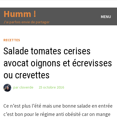
Passer
au
Humm !
MENU
contenu
J'ai parfois envie de partager
RECETTES
Salade tomates cerises
avocat oignons et écrevisses
ou crevettes
par
cloverde
25 octobre 2016
Ce n’est plus l’été mais une bonne salade en entrée
c’est bon pour le régime anti obésité car on mange