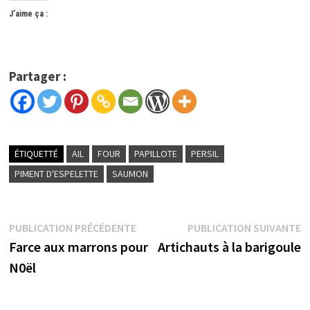
J’aime ça :
Partager :
ÉTIQUETTÉ
AIL
FOUR
PAPILLOTE
PERSIL
PIMENT D'ESPELETTE
SAUMON
Navigation
Publication
P
PUBLICATION PRÉCÉDENTE
PUBLICATION SUIVANTE
précédente :
s
Farce aux marrons pour
Artichauts à la barigoule
de
N0ël
l’article