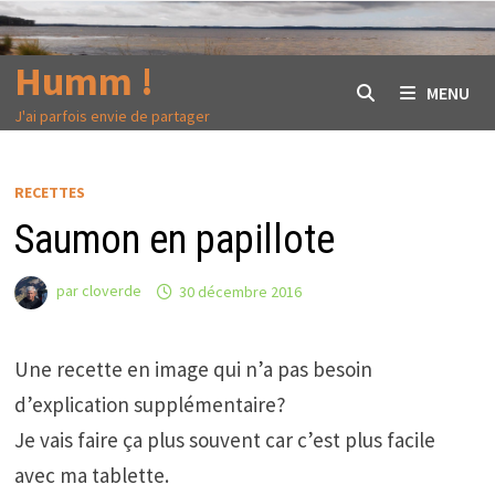
Passer
au
Humm !
contenu
MENU
J'ai parfois envie de partager
RECETTES
Saumon en papillote
par
cloverde
30 décembre 2016
Une recette en image qui n’a pas besoin
d’explication supplémentaire?
Je vais faire ça plus souvent car c’est plus facile
avec ma tablette.