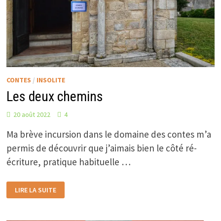
CONTES
/
INSOLITE
Les deux chemins
20 août 2022
4
Ma brève incursion dans le domaine des contes m’a
permis de découvrir que j’aimais bien le côté ré-
écriture, pratique habituelle …
LES
LIRE LA SUITE
DEUX
CHEMINS