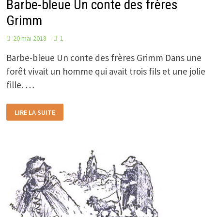
Barbe-bleue Un conte des frères
Grimm
20 mai 2018
1
Barbe-bleue Un conte des frères Grimm Dans une
forêt vivait un homme qui avait trois fils et une jolie
fille. …
BARBE-
LIRE LA SUITE
BLEUE
UN
CONTE
DES
FRÈRES
GRIMM