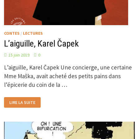
CONTES
/
LECTURES
L’aiguille, Karel Čapek
15 juin 2019
0
L’aiguille, Karel Čapek Une concierge, une certaine
Mme Maška, avait acheté des petits pains dans
l’épicerie du coin de la …
L’AIGUILLE,
LIRE LA SUITE
KAREL
ČAPEK