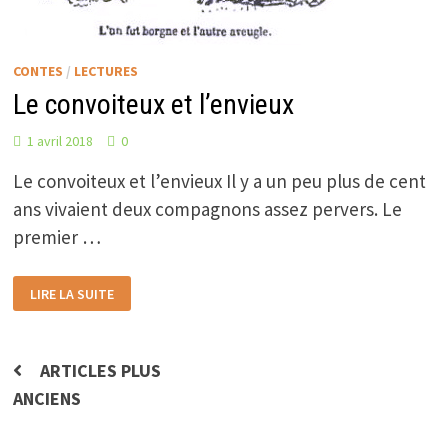
CONTES
/
LECTURES
Le convoiteux et l’envieux
1 avril 2018
0
Le convoiteux et l’envieux Il y a un peu plus de cent
ans vivaient deux compagnons assez pervers. Le
premier …
LE
LIRE LA SUITE
CONVOITEUX
ET
L’ENVIEUX
Navigation
ARTICLES PLUS
ANCIENS
des