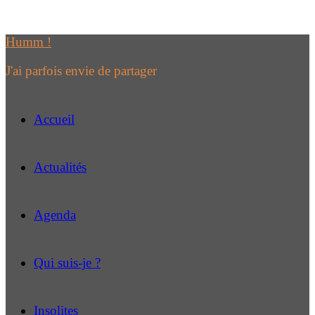
Passer
au
Humm !
contenu
J'ai parfois envie de partager
Accueil
Actualités
Agenda
Qui suis-je ?
Insolites