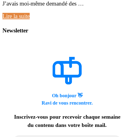
J’avais moi-même demandé des …
Boulettes
Lire la suite
ou
kefta
Newsletter
au
barbecue
Oh bonjour 👋
Ravi de vous rencontrer.
Inscrivez-vous pour recevoir chaque semaine
du contenu dans votre boîte mail.