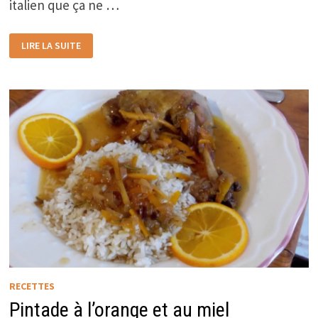
italien que ça ne …
BLANCS
LIRE LA SUITE
DE
POULET
FARCIS
AUX
ÉPINARD
AVEC
SAUCE
TOMATE
RECETTES
Pintade à l’orange et au miel