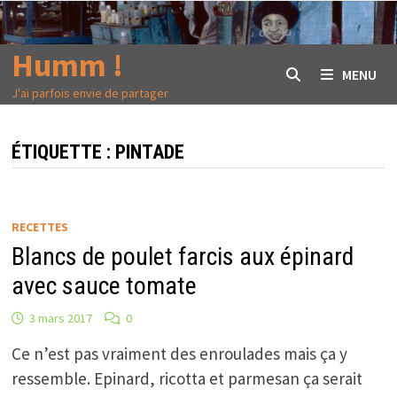
Passer
au
Humm !
contenu
MENU
J'ai parfois envie de partager
ÉTIQUETTE :
PINTADE
RECETTES
Blancs de poulet farcis aux épinard
avec sauce tomate
3 mars 2017
0
Ce n’est pas vraiment des enroulades mais ça y
ressemble. Epinard, ricotta et parmesan ça serait