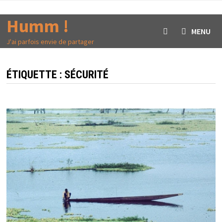
Passer
au
Humm !
MENU
contenu
J'ai parfois envie de partager
ÉTIQUETTE :
SÉCURITÉ