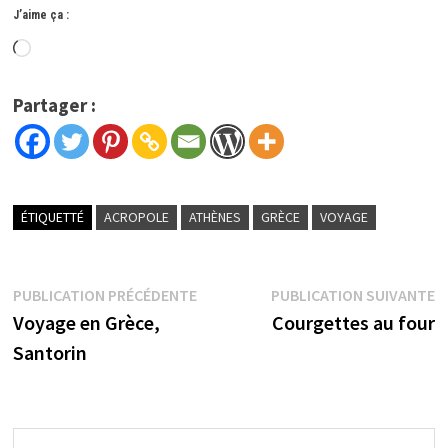
J’aime ça :
Chargement…
Partager :
ÉTIQUETTÉ
ACROPOLE
ATHÈNES
GRÈCE
VOYAGE
Navigation
Publication
P
PUBLICATION PRÉCÉDENTE
PUBLICATION SUIVANTE
précédente :
s
Voyage en Grèce,
Courgettes au four
de
Santorin
l’article