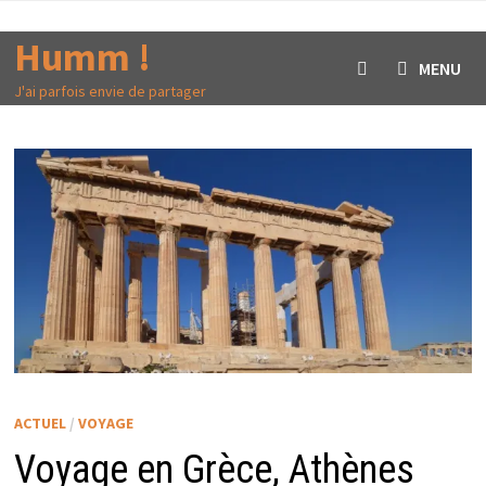
Passer
au
Humm !
MENU
contenu
J'ai parfois envie de partager
ACTUEL
/
VOYAGE
Voyage en Grèce, Athènes