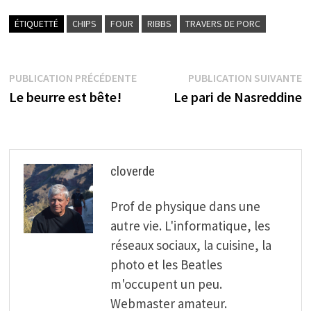
ÉTIQUETTÉ
CHIPS
FOUR
RIBBS
TRAVERS DE PORC
Navigation
Publication
P
PUBLICATION PRÉCÉDENTE
PUBLICATION SUIVANTE
précédente :
s
Le beurre est bête!
Le pari de Nasreddine
de
l’article
cloverde
Prof de physique dans une
autre vie. L'informatique, les
réseaux sociaux, la cuisine, la
photo et les Beatles
m'occupent un peu.
Webmaster amateur.