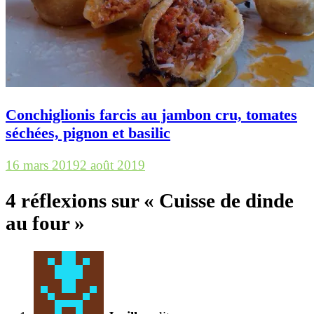
Conchiglionis farcis au jambon cru, tomates
séchées, pignon et basilic
16 mars 2019
2 août 2019
4 réflexions sur «
Cuisse de dinde
au four
»