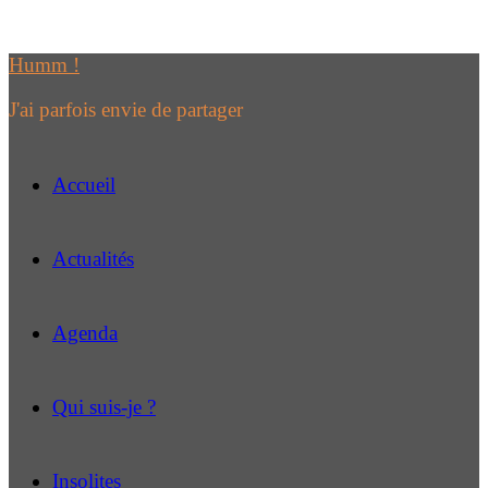
Passer
au
Humm !
contenu
J'ai parfois envie de partager
Accueil
Actualités
Agenda
Qui suis-je ?
Insolites