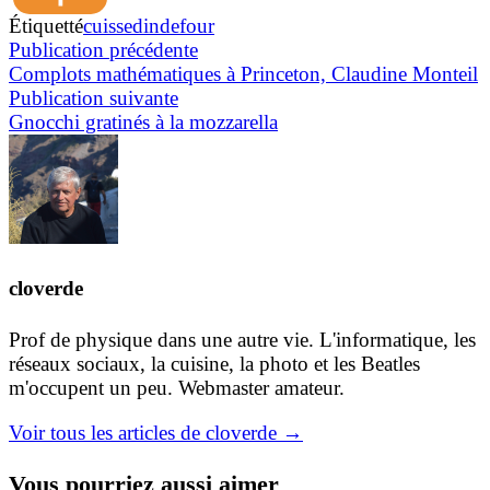
Étiquetté
cuisse
dinde
four
Navigation
Publication
Publication précédente
précédente :
Complots mathématiques à Princeton, Claudine Monteil
de
Publication
Publication suivante
l’article
suivante :
Gnocchi gratinés à la mozzarella
cloverde
Prof de physique dans une autre vie. L'informatique, les
réseaux sociaux, la cuisine, la photo et les Beatles
m'occupent un peu. Webmaster amateur.
Voir tous les articles de cloverde →
Vous pourriez aussi aimer