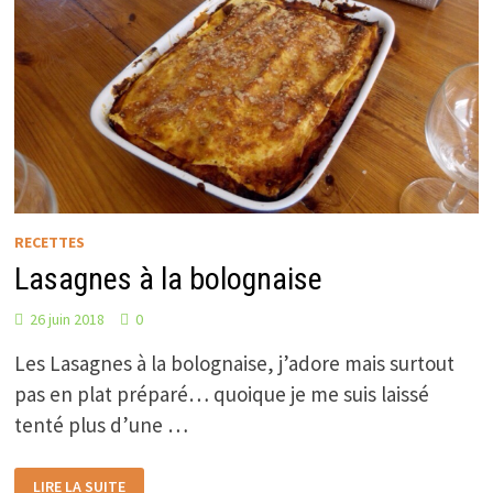
RECETTES
Lasagnes à la bolognaise
26 juin 2018
0
Les Lasagnes à la bolognaise, j’adore mais surtout
pas en plat préparé… quoique je me suis laissé
tenté plus d’une …
LASAGNES
LIRE LA SUITE
À