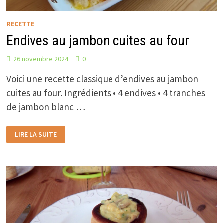
RECETTE
Endives au jambon cuites au four
26 novembre 2024
0
Voici une recette classique d’endives au jambon
cuites au four. Ingrédients • 4 endives • 4 tranches
de jambon blanc …
ENDIVES
LIRE LA SUITE
AU
JAMBON
CUITES
AU
FOUR