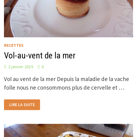
RECETTES
Vol-au-vent de la mer
2 janvier 2019
0
Vol au vent de la mer Depuis la maladie de la vache
folle nous ne consommons plus de cervelle et …
VOL-
LIRE LA SUITE
AU-
VENT
DE
LA
MER