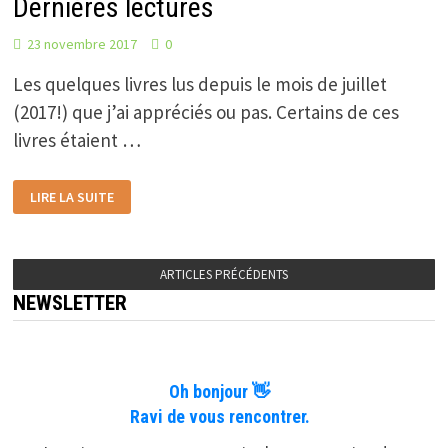
Dernières lectures
23 novembre 2017
0
Les quelques livres lus depuis le mois de juillet
(2017!) que j’ai appréciés ou pas. Certains de ces
livres étaient …
DERNIÈRES
LIRE LA SUITE
LECTURES
ARTICLES PRÉCÉDENTS
NEWSLETTER
Oh bonjour 👋
Ravi de vous rencontrer.