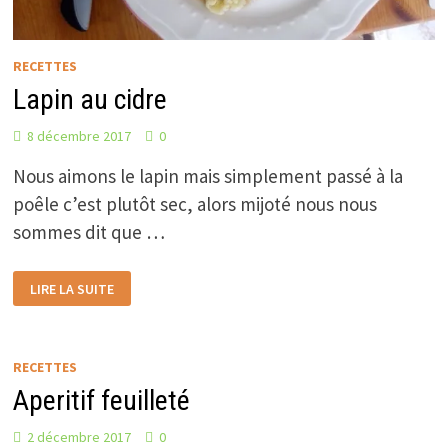
RECETTES
Lapin au cidre
8 décembre 2017
0
Nous aimons le lapin mais simplement passé à la
poêle c’est plutôt sec, alors mijoté nous nous
sommes dit que …
LAPIN
LIRE LA SUITE
AU
CIDRE
RECETTES
Aperitif feuilleté
2 décembre 2017
0