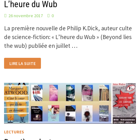
L’heure du Wub
26 novembre 2017
0
La première nouvelle de Philip K.Dick, auteur culte
de science-fiction: « L’heure du Wub » (Beyond lies
the wub) publiée en juillet …
UNE
LIRE LA SUITE
NOUVELLE
DE
SCIENCE
FICTION:
L’HEURE
DU
WUB
LECTURES