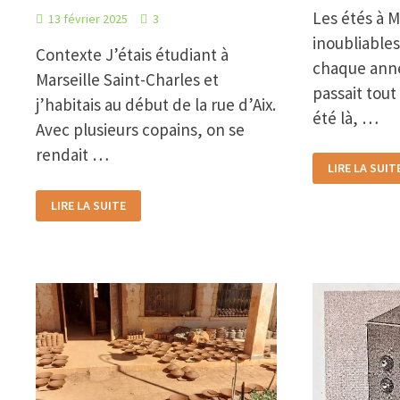
Les étés à M
13 février 2025
3
inoubliables
Contexte J’étais étudiant à
chaque anné
Marseille Saint-Charles et
passait tout
j’habitais au début de la rue d’Aix.
été là, …
Avec plusieurs copains, on se
rendait …
EN
LIRE LA SUIT
BOÎTE
À
RENCONTRE
MARBELLA
LIRE LA SUITE
IMPROBABLE