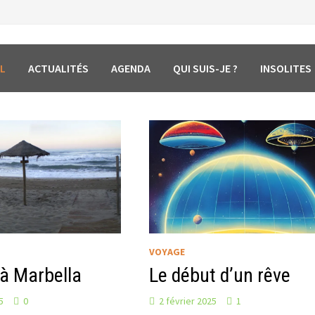
L
ACTUALITÉS
AGENDA
QUI SUIS-JE ?
INSOLITES
VOYAGE
 à Marbella
Le début d’un rêve
5
0
2 février 2025
1