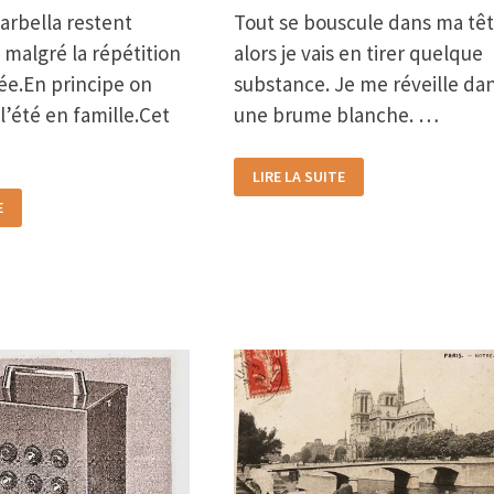
arbella restent
Tout se bouscule dans ma tê
 malgré la répétition
alors je vais en tirer quelque
e.En principe on
substance. Je me réveille da
 l’été en famille.Cet
une brume blanche. …
LE
LIRE LA SUITE
DÉBUT
D’UN
E
RÊVE