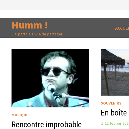
Passer
au
contenu
Humm !
ACCUEI
J'ai parfois envie de partager
SOUVENIRS
En boîte
MUSIQUE
Rencontre improbable
11 février 202