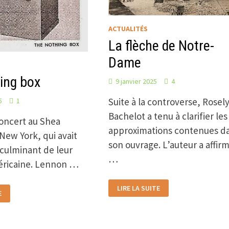
ACTUALITÉS
La flèche de Notre-
Dame
ing box
9 janvier 2025
4
Suite à la controverse, Rosel
5
1
Bachelot a tenu à clarifier les
concert au Shea
approximations contenues d
New York, qui avait
son ouvrage. L’auteur a affirm
 culminant de leur
…
éricaine. Lennon …
LA
LIRE LA SUITE
FLÈCHE
E
DE
NOTRE-
DAME