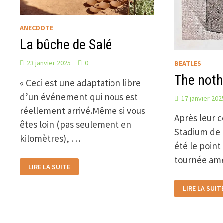
ANECDOTE
La bûche de Salé
23 janvier 2025
0
BEATLES
The noth
« Ceci est une adaptation libre
d’un événement qui nous est
17 janvier 202
réellement arrivé.Même si vous
Après leur 
êtes loin (pas seulement en
Stadium de 
kilomètres), …
été le point
tournée am
LA
LIRE LA SUITE
BÛCHE
DE
SALÉ
THE
LIRE LA SUIT
NOTHING
BOX