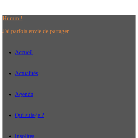
Passer
au
Humm !
contenu
J'ai parfois envie de partager
Accueil
Actualités
Agenda
Qui suis-je ?
Insolites