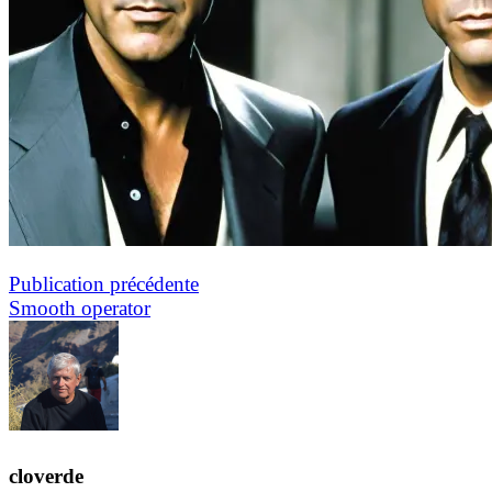
Navigation
Publication
Publication précédente
précédente :
Smooth operator
de
l’article
cloverde