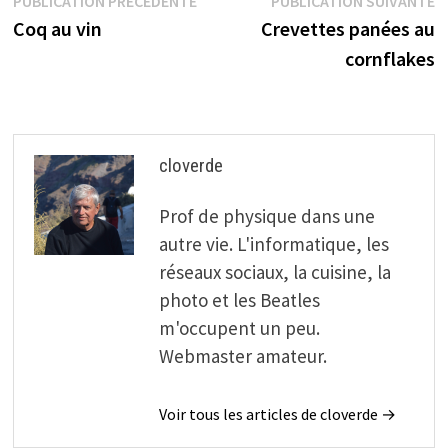
Navigation
PUBLICATION PRÉCÉDENTE
PUBLICATION SUIVANTE
précédente :
s
Coq au vin
Crevettes panées au
de
cornflakes
l’article
cloverde
Prof de physique dans une
autre vie. L'informatique, les
réseaux sociaux, la cuisine, la
photo et les Beatles
m'occupent un peu.
Webmaster amateur.
Voir tous les articles de cloverde →