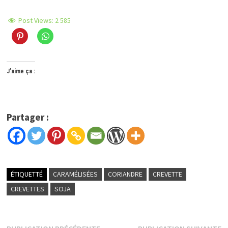
Post Views:
2 585
J’aime ça :
Partager :
ÉTIQUETTÉ
CARAMÉLISÉES
CORIANDRE
CREVETTE
CREVETTES
SOJA
Publication
P