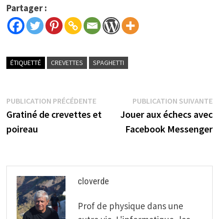
Partager :
ÉTIQUETTÉ
CREVETTES
SPAGHETTI
Navigation
Publication
P
PUBLICATION PRÉCÉDENTE
PUBLICATION SUIVANTE
précédente :
s
Gratiné de crevettes et
Jouer aux échecs avec
de
poireau
Facebook Messenger
l’article
cloverde
Prof de physique dans une