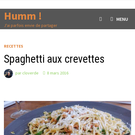
Passer
au
Humm !
MENU
contenu
J'ai parfois envie de partager
RECETTES
Spaghetti aux crevettes
par
cloverde
8 mars 2016