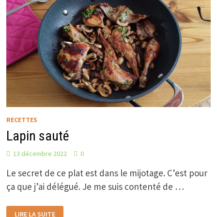
RECETTES
Lapin sauté
13 décembre 2022
0
Le secret de ce plat est dans le mijotage. C’est pour
ça que j’ai délégué. Je me suis contenté de …
LAPIN
LIRE LA SUITE
SAUTÉ