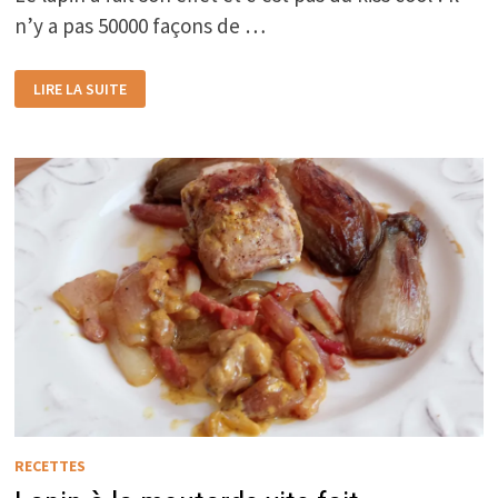
n’y a pas 50000 façons de …
LAPIN
LIRE LA SUITE
AU
FOUR
À
LA
MOUTARDE
RECETTES