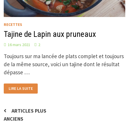
RECETTES
Tajine de Lapin aux pruneaux
16 mars 2021
2
Toujours sur ma lancée de plats complet et toujours
de la même source, voici un tajine dont le résultat
dépasse …
TAJINE
LIRE LA SUITE
DE
LAPIN
AUX
PRUNEAUX
Navigation
ARTICLES PLUS
ANCIENS
des