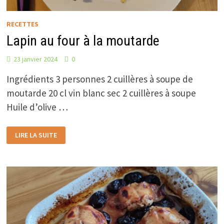
RECETTES
Lapin au four à la moutarde
23 janvier 2024
0
Ingrédients 3 personnes 2 cuillères à soupe de
moutarde 20 cl vin blanc sec 2 cuillères à soupe
Huile d’olive …
LAPIN
LIRE LA SUITE
AU
FOUR
À
LA
MOUTARDE