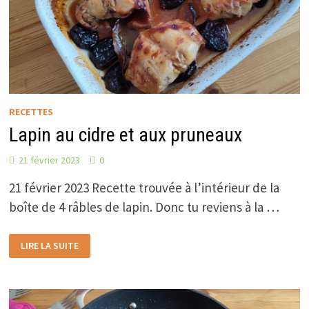
RECETTES
Lapin au cidre et aux pruneaux
21 février 2023
0
21 février 2023 Recette trouvée à l’intérieur de la
boîte de 4 râbles de lapin. Donc tu reviens à la …
LAPIN
LIRE LA SUITE
AU
CIDRE
ET
AUX
PRUNEAUX