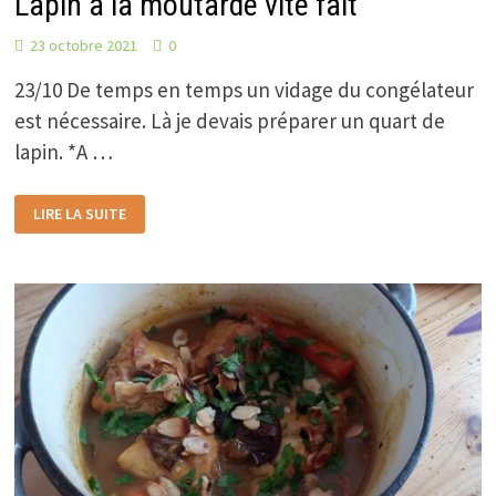
Lapin à la moutarde vite fait
23 octobre 2021
0
23/10 De temps en temps un vidage du congélateur
est nécessaire. Là je devais préparer un quart de
lapin. *A …
LAPIN
LIRE LA SUITE
À
LA
MOUTARDE
VITE
FAIT