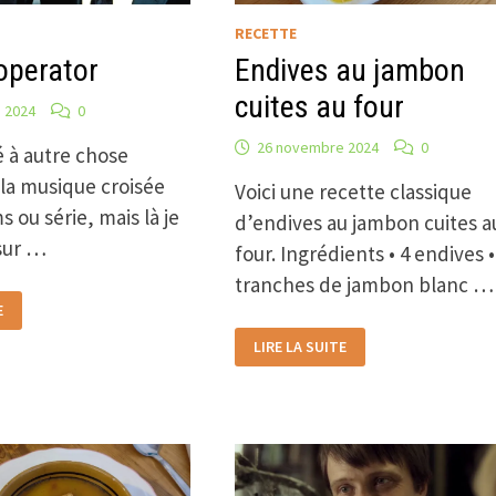
RECETTE
operator
Endives au jambon
cuites au four
 2024
0
26 novembre 2024
0
é à autre chose
la musique croisée
Voici une recette classique
s ou série, mais là je
d’endives au jambon cuites a
sur …
four. Ingrédients • 4 endives •
tranches de jambon blanc …
E
ENDIVES
LIRE LA SUITE
AU
JAMBON
CUITES
AU
FOUR