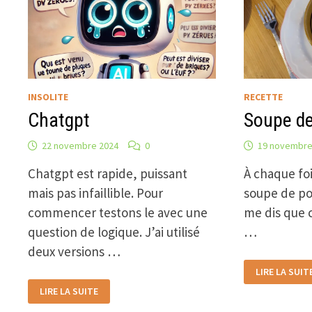
INSOLITE
RECETTE
Chatgpt
Soupe de
22 novembre 2024
0
19 novembre
Chatgpt est rapide, puissant
À chaque foi
mais pas infaillible. Pour
soupe de po
commencer testons le avec une
me dis que c
question de logique. J’ai utilisé
…
deux versions …
SOUPE
LIRE LA SUIT
DE
CHATGPT
POISSON
LIRE LA SUITE