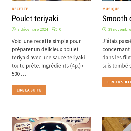
RECETTE
MUSIQUE
Poulet teriyaki
Smooth 
3 décembre 2024
0
28 novembre
Voici une recette simple pour
J’étais pass
préparer un délicieux poulet
concernant 
teriyaki avec une sauce teriyaki
dans les film
toute prête. Ingrédients (4p.) •
suis tombé 
500 …
SMOOTH
LIRE LA SUIT
OPERATOR
POULET
LIRE LA SUITE
TERIYAKI