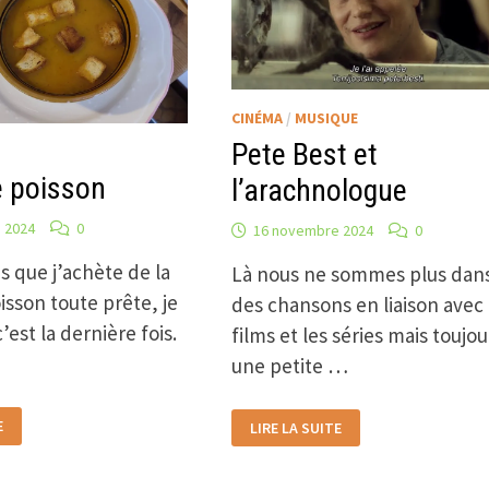
CINÉMA
/
MUSIQUE
Pete Best et
 poisson
l’arachnologue
 2024
0
16 novembre 2024
0
s que j’achète de la
Là nous ne sommes plus dan
isson toute prête, je
des chansons en liaison avec 
’est la dernière fois.
films et les séries mais toujou
une petite …
PETE
E
LIRE LA SUITE
BEST
ET
L’ARACHNOLOGUE