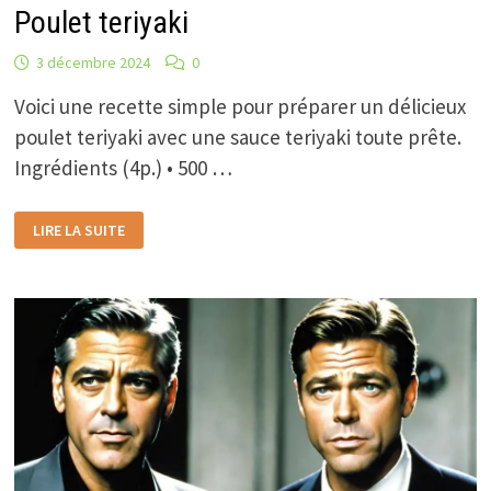
Poulet teriyaki
3 décembre 2024
0
Voici une recette simple pour préparer un délicieux
poulet teriyaki avec une sauce teriyaki toute prête.
Ingrédients (4p.) • 500 …
POULET
LIRE LA SUITE
TERIYAKI