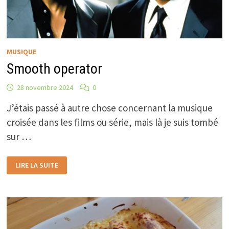
MUSIQUE
Smooth operator
28 novembre 2024
0
J’étais passé à autre chose concernant la musique
croisée dans les films ou série, mais là je suis tombé
sur …
SMOOTH
LIRE LA SUITE
OPERATOR