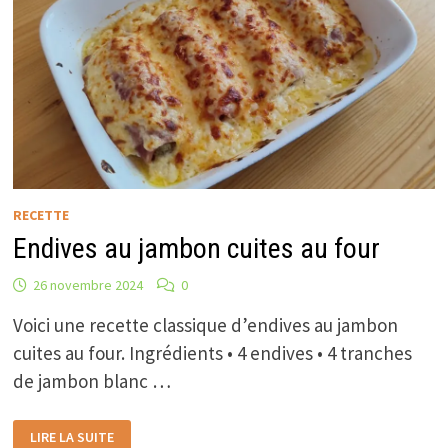
RECETTE
Endives au jambon cuites au four
26 novembre 2024
0
Voici une recette classique d’endives au jambon
cuites au four. Ingrédients • 4 endives • 4 tranches
de jambon blanc …
ENDIVES
LIRE LA SUITE
AU