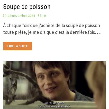
Soupe de poisson
19 novembre 2024
0
À chaque fois que j’achète de la soupe de poisson
toute prête, je me dis que c’est la dernière fois. …
SOUPE
LIRE LA SUITE
DE
POISSON