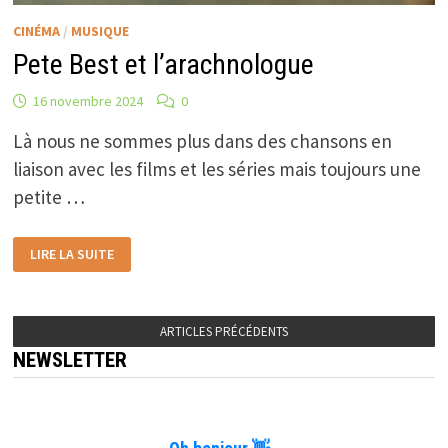
CINÉMA
/
MUSIQUE
Pete Best et l’arachnologue
16 novembre 2024
0
Là nous ne sommes plus dans des chansons en
liaison avec les films et les séries mais toujours une
petite …
PETE
LIRE LA SUITE
BEST
ET
L’ARACHNOLOGUE
ARTICLES PRÉCÉDENTS
NEWSLETTER