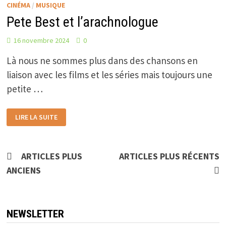
CINÉMA
/
MUSIQUE
Pete Best et l’arachnologue
16 novembre 2024
0
Là nous ne sommes plus dans des chansons en
liaison avec les films et les séries mais toujours une
petite …
PETE
LIRE LA SUITE
BEST
ET
L’ARACHNOLOGUE
Navigation
ARTICLES PLUS
ARTICLES PLUS RÉCENTS
ANCIENS
des
articles
NEWSLETTER