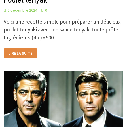
3 décembre 2024
0
Voici une recette simple pour préparer un délicieux
poulet teriyaki avec une sauce teriyaki toute prête.
Ingrédients (4p.) • 500 …
POULET
LIRE LA SUITE
TERIYAKI