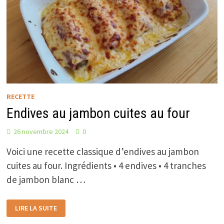
RECETTE
Endives au jambon cuites au four
26 novembre 2024
0
Voici une recette classique d’endives au jambon
cuites au four. Ingrédients • 4 endives • 4 tranches
de jambon blanc …
ENDIVES
LIRE LA SUITE
AU
JAMBON