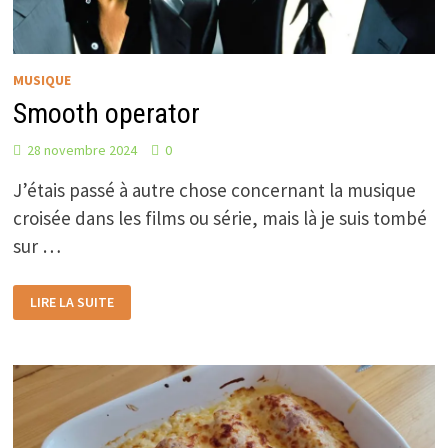
MUSIQUE
Smooth operator
28 novembre 2024
0
J’étais passé à autre chose concernant la musique
croisée dans les films ou série, mais là je suis tombé
sur …
SMOOTH
LIRE LA SUITE
OPERATOR