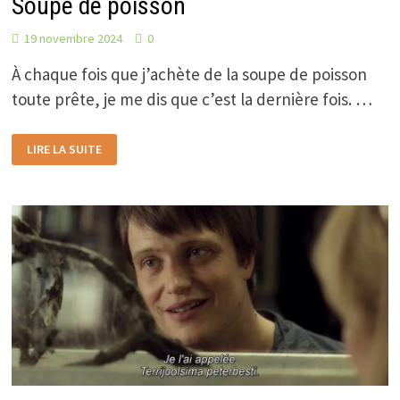
Soupe de poisson
19 novembre 2024
0
À chaque fois que j’achète de la soupe de poisson
toute prête, je me dis que c’est la dernière fois. …
SOUPE
LIRE LA SUITE
DE
POISSON