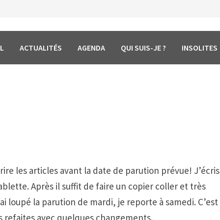
L
ACTUALITÉS
AGENDA
QUI SUIS-JE ?
INSOLITES
ire les articles avant la date de parution prévue! J’écris
lette. Après il suffit de faire un copier coller et très
i loupé la parution de mardi, je reporte à samedi. C’est
es refaites avec quelques changements.