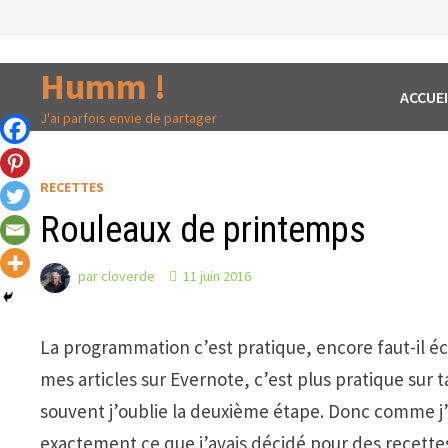
Passer
au
contenu
Humm !
ACCUEI
J'ai parfois envie de partager
RECETTES
Rouleaux de printemps
par
cloverde
11 juin 2016
La programmation c’est pratique, encore faut-il écr
mes articles sur Evernote, c’est plus pratique sur tab
souvent j’oublie la deuxième étape. Donc comme j’a
exactement ce que j’avais décidé pour des recett