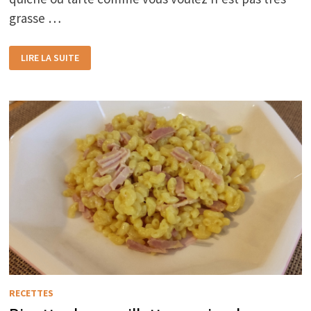
grasse …
TARTE-
LIRE LA SUITE
QUICHE
AU
JAMBON
ET
COEURS
D’ARTICHAUTS
RECETTES