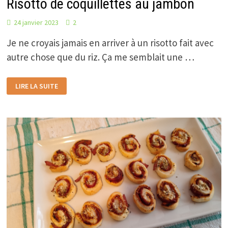
Risotto de coquillettes au jambon
24 janvier 2023
2
Je ne croyais jamais en arriver à un risotto fait avec
autre chose que du riz. Ça me semblait une …
RISOTTO
LIRE LA SUITE
DE
COQUILLETTES
AU
JAMBON