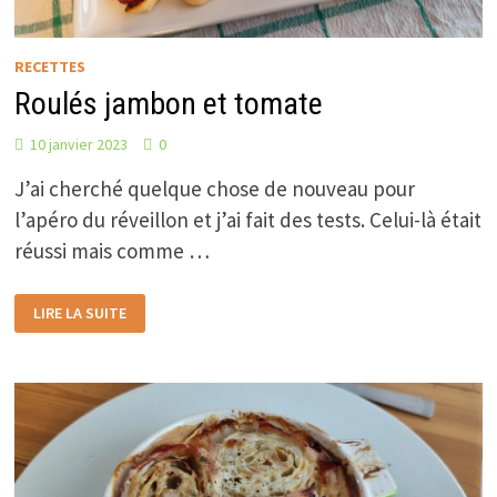
RECETTES
Roulés jambon et tomate
10 janvier 2023
0
J’ai cherché quelque chose de nouveau pour
l’apéro du réveillon et j’ai fait des tests. Celui-là était
réussi mais comme …
ROULÉS
LIRE LA SUITE
JAMBON
ET
TOMATE